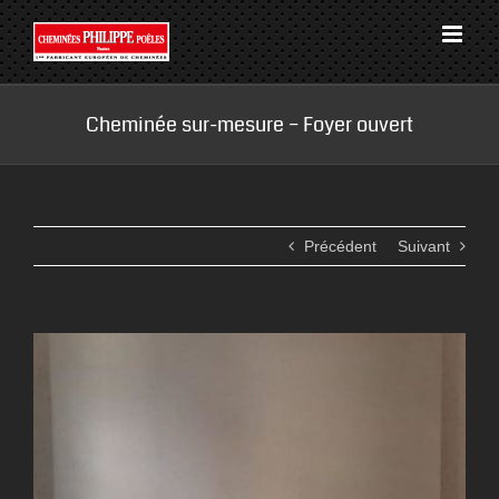
Passer
au
contenu
Cheminée sur-mesure – Foyer ouvert
Précédent
Suivant
View
Larger
Image