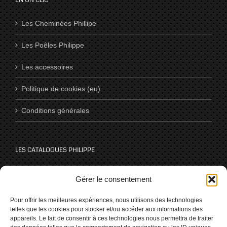
EN UN CLIC
Les Cheminées Phillipe
Les Poêles Philippe
Les accessoires
Politique de cookies (eu)
Conditions générales
LES CATALOGUES PHILIPPE
Catalogues
Gérer le consentement
Pour offrir les meilleures expériences, nous utilisons des technologies
telles que les cookies pour stocker et/ou accéder aux informations des
NOUS SUIVRE SUR LES RÉSEAUX
appareils. Le fait de consentir à ces technologies nous permettra de traiter