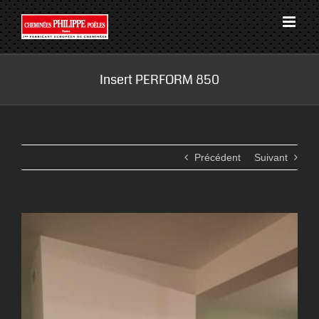
Passer
au
contenu
Insert PERFORM 850
Précédent
Suivant
View
Larger
Image