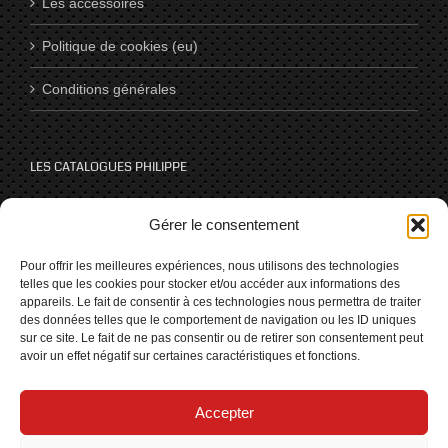
Les accessoires
Politique de cookies (eu)
Conditions générales
LES CATALOGUES PHILIPPE
Catalogues
Gérer le consentement
Pour offrir les meilleures expériences, nous utilisons des technologies
telles que les cookies pour stocker et/ou accéder aux informations des
NOUS SUIVRE SUR LES RÉSEAUX
appareils. Le fait de consentir à ces technologies nous permettra de traiter
des données telles que le comportement de navigation ou les ID uniques
sur ce site. Le fait de ne pas consentir ou de retirer son consentement peut
avoir un effet négatif sur certaines caractéristiques et fonctions.
Accepter