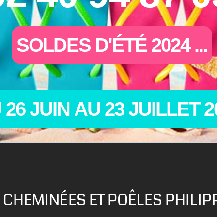
S
O
L
D
E
S
D
'
É
T
É
2
0
2
4
.
.
.
U
2
6
J
U
I
N
A
U
2
3
J
U
I
L
L
E
T
2
 CHEMINÉES ET POÊLES PHILIP