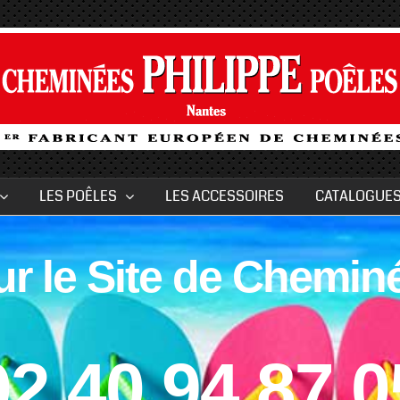
LES POÊLES
LES ACCESSOIRES
CATALOGUES
u
r
l
e
S
i
t
e
d
e
C
h
e
m
i
n
02 40 94 87 0