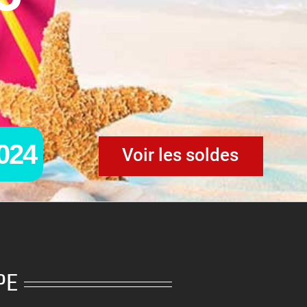
0
2
4
Voir les soldes
PE