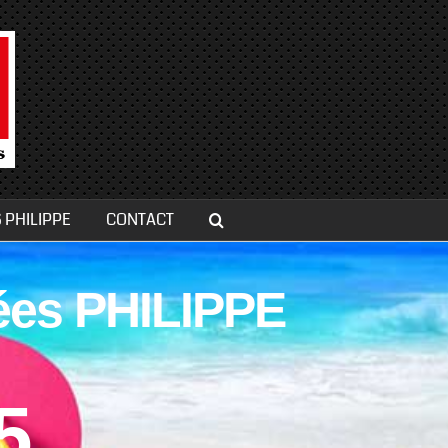
 PHILIPPE
CONTACT
é
e
s
P
H
I
L
I
P
P
E
5