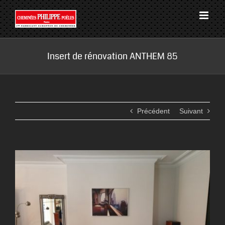
Passer
au
contenu
Insert de rénovation ANTHEM 85
Précédent
Suivant
View
Larger
Image