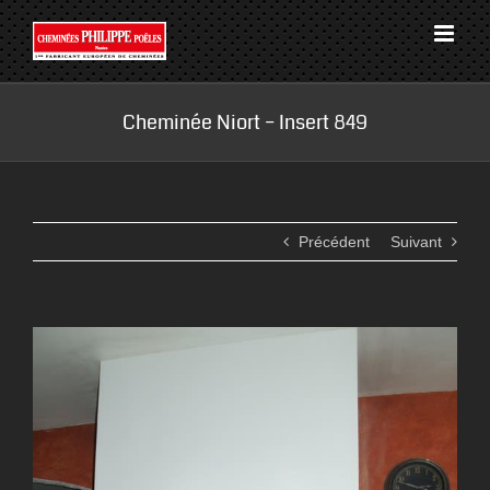
Passer
au
contenu
Cheminée Niort – Insert 849
Précédent
Suivant
View
Larger
Image