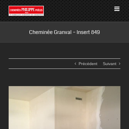
Passer
au
contenu
Cheminée Granval – Insert 849
Précédent
Suivant
View
Larger
Image