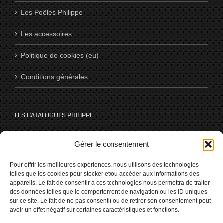
Les Poêles Philippe
Les accessoires
Politique de cookies (eu)
Conditions générales
LES CATALOGUES PHILIPPE
Catalogues
Gérer le consentement
Pour offrir les meilleures expériences, nous utilisons des technologies
telles que les cookies pour stocker et/ou accéder aux informations des
NOUS SUIVRE SUR LES RÉSEAUX
appareils. Le fait de consentir à ces technologies nous permettra de traiter
des données telles que le comportement de navigation ou les ID uniques
sur ce site. Le fait de ne pas consentir ou de retirer son consentement peut
avoir un effet négatif sur certaines caractéristiques et fonctions.