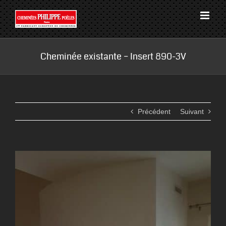
Passer
au
contenu
Cheminée existante – Insert 890-3V
Précédent
Suivant
View
Larger
Image