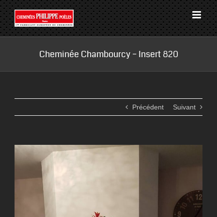
Passer
au
contenu
Cheminée Chambourcy – Insert 820
Précédent
Suivant
View
Larger
Image