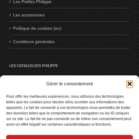
Les Poêles Philippe
Les accessoires
Politique de cookies (eu)
Conditions générales
LES CATALOGUES PHILIPPE
Catalogues
Gérer le consentement
Pour offrir les meilleures expériences, nous utilisons des technologies
telles que les cookies pour stocker et/ou accéder aux informations des
NOUS SUIVRE SUR LES RÉSEAUX
appareils. Le fait de consentir à ces technologies nous permettra de traiter
des données telles que le comportement de navigation ou les ID uniques
sur ce site. Le fait de ne pas consentir ou de retirer son consentement peut
avoir un effet négatif sur certaines caractéristiques et fonctions.