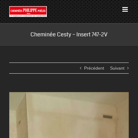
Passer
au
contenu
Cheminée Cesty – Insert 747-2V
Précédent
Suivant
View
Larger
Image