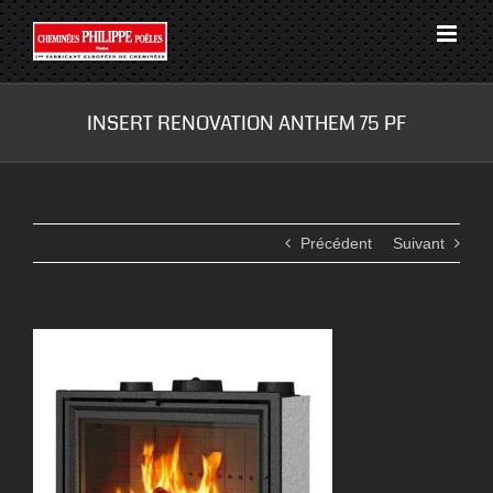
Passer
au
contenu
INSERT RENOVATION ANTHEM 75 PF
Précédent
Suivant
View
Larger
Image