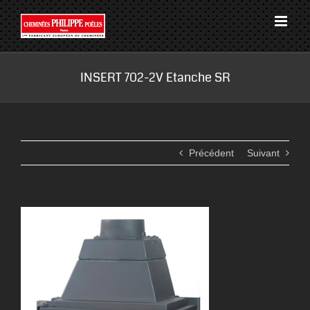
Passer
au
contenu
INSERT 702-2V Etanche SR
Précédent
Suivant
View
Larger
Image