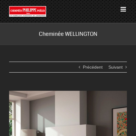
Passer
au
contenu
Cheminée WELLINGTON
Précédent
Suivant
View
Larger
Image